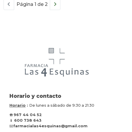
Página 1 de 2
Horario y contacto
Horario
:
De lunes a sábado de 9:30 a 21:30
☎️
967 44 04 52
📱
600 738 643
📧
farmacialas4esquinas@gmail.com