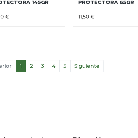
OTECTORA 145GR
PROTECTORA 65GR
50 €
11,50 €
erior
1
2
3
4
5
Siguiente