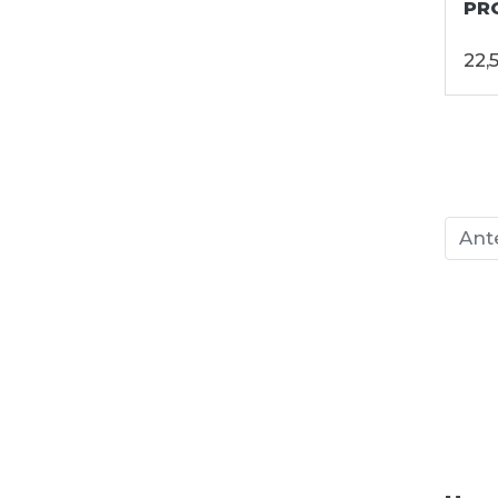
PR
22,
Ant