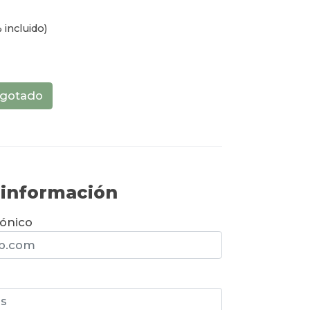
 incluido)
gotado
r información
rónico