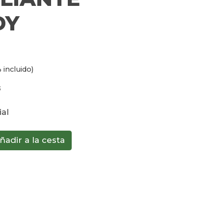
DY
 incluido)
3
ial
ñadir a la cesta