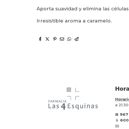
Aporta suavidad y elimina las célula
Irresistible aroma a caramelo.
Hora
Horari
a 21:30
☎️
967
📱
600
📧