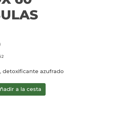
SULAS
)
62
, detoxificante azufrado
ñadir a la cesta