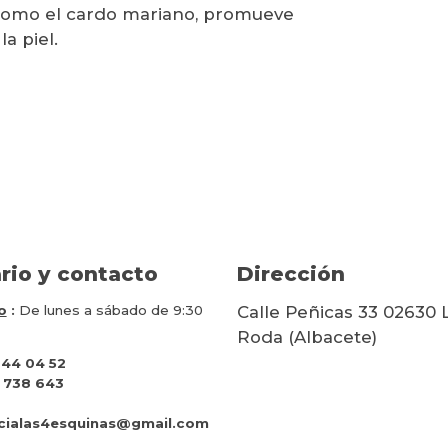
 como el cardo mariano, promueve
la piel.
rio y contacto
Dirección
o
:
De lunes a sábado de 9:30
Calle Peñicas 33 02630 
Roda (Albacete)
 44 04 52
 738 643
cialas4esquinas@gmail.com