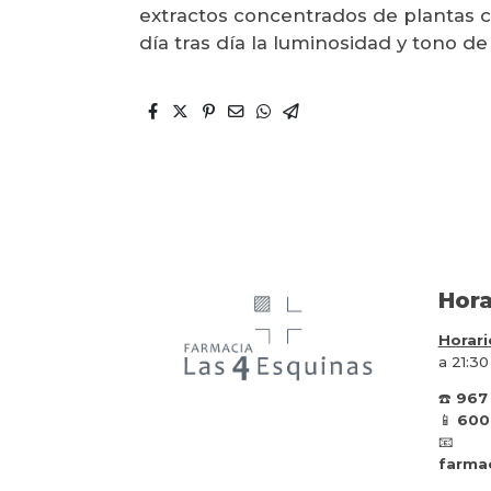
extractos concentrados de plantas
día tras día la luminosidad y tono de 
Hora
Horari
a 21:30
☎️
967
📱
600
📧
farma