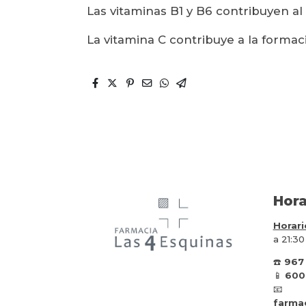
Las vitaminas B1 y B6 contribuyen a
La vitamina C contribuye a la forma
Hora
Horari
a 21:30
☎️
967
📱
600
📧
farma