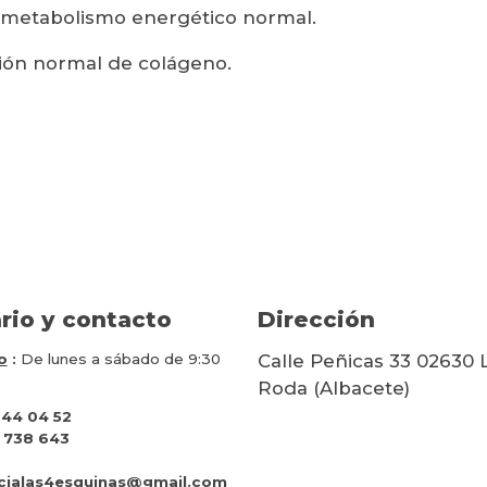
l metabolismo energético normal.
ción normal de colágeno.
rio y contacto
Dirección
o
:
De lunes a sábado de 9:30
Calle Peñicas 33 02630 
Roda (Albacete)
 44 04 52
 738 643
cialas4esquinas@gmail.com