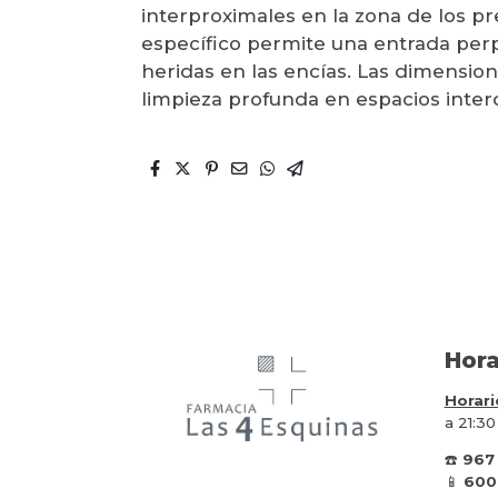
interproximales en la zona de los p
específico permite una entrada perp
heridas en las encías. Las dimensio
limpieza profunda en espacios int
Hora
Horari
a 21:30
☎️
967
📱
600