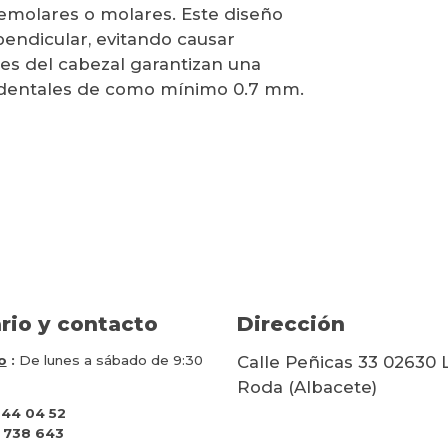
remolares o molares. Este diseño
endicular, evitando causar
nes del cabezal garantizan una
erdentales de como mínimo 0.7 mm.
rio y contacto
Dirección
o
:
De lunes a sábado de 9:30
Calle Peñicas 33 02630 
Roda (Albacete)
 44 04 52
 738 643