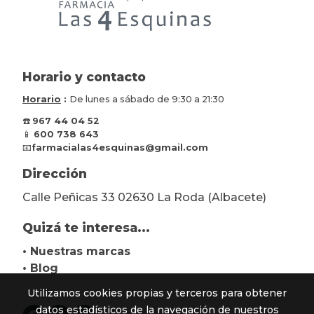
Horario y contacto
Horario
:
De lunes a sábado de 9:30 a 21:30
☎️
967 44 04 52
📱
600 738 643
📧
farmacialas4esquinas@gmail.com
Dirección
Calle Peñicas 33 02630 La Roda (Albacete)
Quizá te interesa...
• Nuestras marcas
• Blog
Utilizamos cookies propias y terceros para obtener
datos estadísticos de la navegación de nuestros