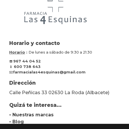
Horario y contacto
Horario
:
De lunes a sábado de 9:30 a 21:30
☎️
967 44 04 52
📱
600 738 643
📧
farmacialas4esquinas@gmail.com
Dirección
Calle Peñicas 33 02630 La Roda (Albacete)
Quizá te interesa...
• Nuestras marcas
• Blog