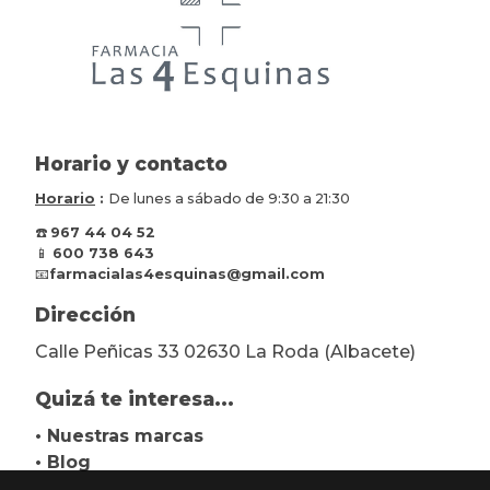
Horario y contacto
Horario
:
De lunes a sábado de 9:30 a 21:30
☎️
967 44 04 52
📱
600 738 643
📧
farmacialas4esquinas@gmail.com
Dirección
Calle Peñicas 33 02630 La Roda (Albacete)
Quizá te interesa...
• Nuestras marcas
• Blog