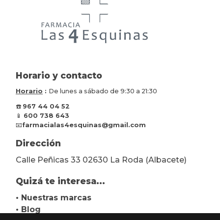
Horario y contacto
Horario
:
De lunes a sábado de 9:30 a 21:30
☎️
967 44 04 52
📱
600 738 643
📧
farmacialas4esquinas@gmail.com
Dirección
Calle Peñicas 33 02630 La Roda (Albacete)
Quizá te interesa...
• Nuestras marcas
• Blog