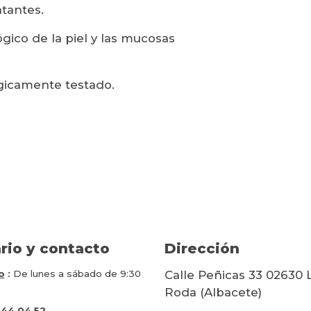
tantes.
ógico de la piel y las mucosas
ógicamente testado.
rio y contacto
Dirección
o
:
De lunes a sábado de 9:30
Calle Peñicas 33 02630 
Roda (Albacete)
 44 04 52