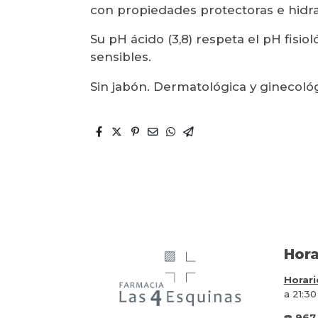
con propiedades protectoras e hidra
Su pH ácido (3,8) respeta el pH fisiol
sensibles.
Sin jabón. Dermatológica y ginecol
Hora
Horari
a 21:30
☎️
967