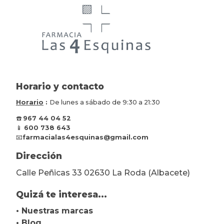
Horario y contacto
Horario
:
De lunes a sábado de 9:30 a 21:30
☎️
967 44 04 52
📱
600 738 643
📧
farmacialas4esquinas@gmail.com
Dirección
Calle Peñicas 33 02630 La Roda (Albacete)
Quizá te interesa...
• Nuestras marcas
• Blog